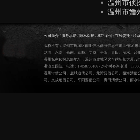
温州市侦
温州市婚
公司简介
/
服务承诺
/
隐私保护
/
成功案例
/
在线委托
/
联
版权所有：温州市鹿城区南汇佳禾商务信息咨询工作室 未
龙港、永嘉、苍南、泰顺、文成、平阳、青田、丽水、台
温州私家侦探总部地址：温州市鹿城区火车站新都大厦724
淇澳全国统一电话：17858736166 / 24小时咨询电话：178587
温州讨债公司
、
鹿城追债公司
、
龙湾要债公司
、
瓯海清债
司
、
文成追债公司
、
平阳要债公司
、
青田清债公司
、
丽水