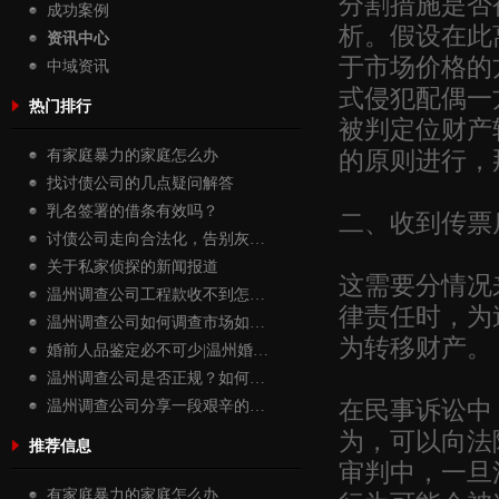
分割措施是否
成功案例
析。假设在此
资讯中心
于市场价格的
中域资讯
式侵犯配偶一
热门排行
被判定位财产
的原则进行，
有家庭暴力的家庭怎么办
找讨债公司的几点疑问解答
二、收到传票
乳名签署的借条有效吗？
讨债公司走向合法化，告别灰…
关于私家侦探的新闻报道
这需要分情况
温州调查公司工程款收不到怎…
律责任时，为
温州调查公司如何调查市场如…
为转移财产。
婚前人品鉴定必不可少|温州婚…
温州调查公司是否正规？如何…
在民事诉讼中
温州调查公司分享一段艰辛的…
为，可以向法
推荐信息
审判中，一旦
有家庭暴力的家庭怎么办